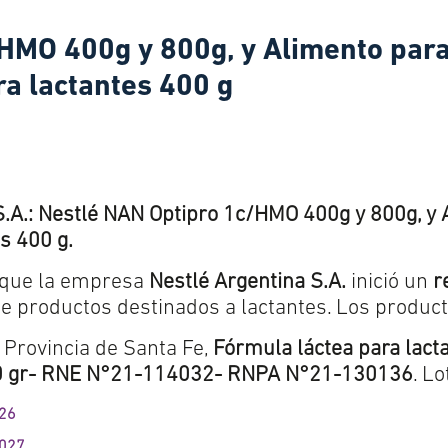
HMO 400g y 800g, y Alimento par
ra lactantes 400 g
.: Nestlé NAN Optipro 1c/HMO 400g y 800g, y 
s 400 g.
n que la empresa
Nestlé Argentina S.A.
inició un
r
e productos destinados a lactantes. Los product
 Provincia de Santa Fe,
Fórmula láctea para lact
00 gr- RNE N°21-114032- RNPA N°21-130136
. L
026
2027