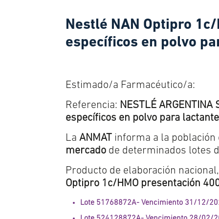
Nestlé NAN Optipro 1c/
específicos en polvo pa
Estimado/a Farmacéutico/a:
Referencia:
NESTLÉ ARGENTINA S.A
específicos en polvo para lactante
La
ANMAT
informa a la població
mercado
de determinados lotes d
Producto de elaboración nacional,
Optipro 1c/HMO presentación 4
Lote 51768872A- Vencimiento 31/12/2
Lote 524128872A- Vencimiento 28/02/