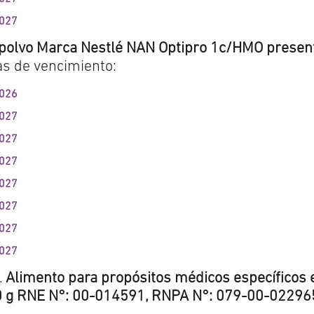
2027
polvo
Marca Nestlé NAN Optipro 1c/HMO presen
has de vencimiento:
2026
2027
2027
2027
2027
2027
2027
2027
.
Alimento para propósitos médicos específicos 
00 g RNE N°: 00-014591, RNPA N°: 079-00-02296