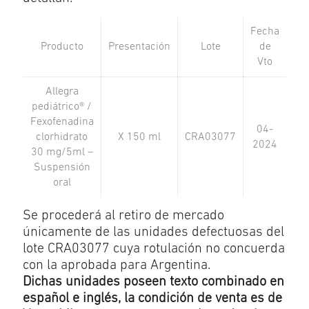
Fecha
Producto
Presentación
Lote
de
Vto
Allegra
pediátrico® /
Fexofenadina
04-
clorhidrato
X 150 ml
CRA03077
2024
30 mg/5ml –
Suspensión
oral
Se procederá al retiro de mercado
únicamente de las unidades defectuosas del
lote CRA03077 cuya rotulación no concuerda
con la aprobada para Argentina.
Dichas unidades poseen texto combinado en
español e inglés, la condición de venta es de