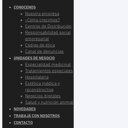
CONOCENOS
Nuestra empresa
¿Cómo crecimos?
Centros de Distribución
Responsabilidad social
empresarial
Código de ética
Canal de denuncias
UNIDADES DE NEGOCIO
Especialidad medicinal
Tratamientos especiales
Hospitalaria
Estética médica y
reconstructiva
Negocios digitales
Salud y nutrición animal
NOVEDADES
TRABAJÁ CON NOSOTROS
CONTACTO