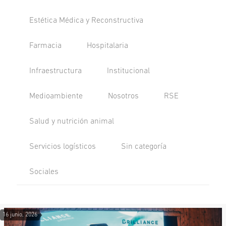
Estética Médica y Reconstructiva
Farmacia
Hospitalaria
Infraestructura
Institucional
Medioambiente
Nosotros
RSE
Salud y nutrición animal
Servicios logísticos
Sin categoría
Sociales
16 junio, 2026