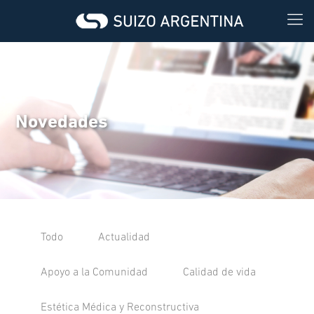
Novedades
Todo
Actualidad
Apoyo a la Comunidad
Calidad de vida
Estética Médica y Reconstructiva