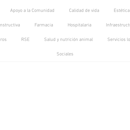
Apoyo a la Comunidad
Calidad de vida
Estétic
nstructiva
Farmacia
Hospitalaria
Infraestruc
tros
RSE
Salud y nutrición animal
Servicios l
Sociales