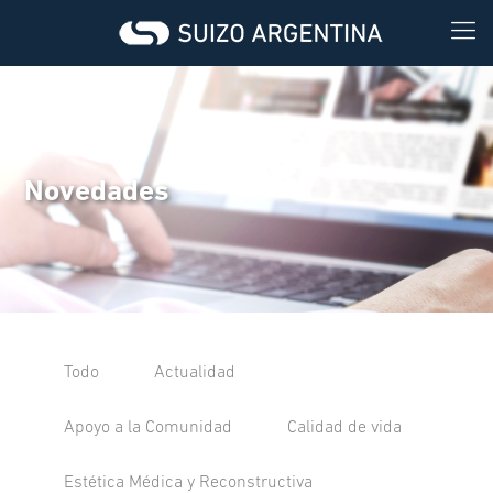
Novedades
Todo
Actualidad
Apoyo a la Comunidad
Calidad de vida
Estética Médica y Reconstructiva