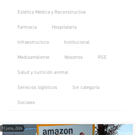
Estética Médica y Reconstructiva
Farmacia
Hospitalaria
Infraestructura
Institucional
Medioambiente
Nosotros
RSE
Salud y nutrición animal
Servicios logísticos
Sin categoría
Sociales
10 junio, 2026